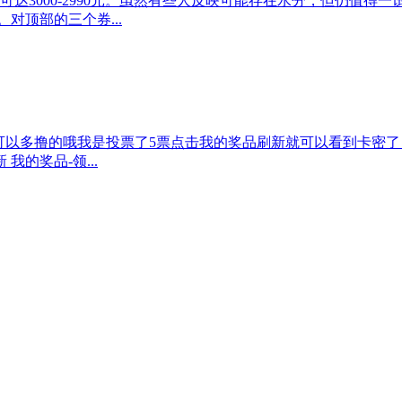
达3000-2990元。虽然有些人反映可能存在水分，但仍值得
对顶部的三个券...
号可以多撸的哦我是投票了5票点击我的奖品刷新就可以看到卡密
我的奖品-领...