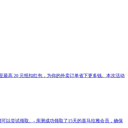
胀至最高 20 元抵扣红包，为你的外卖订单省下更多钱。本次活动
都可以尝试领取。- 亲测成功领取了15天的喜马拉雅会员，确保