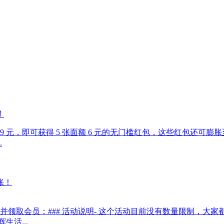
！
 元，即可获得 5 张面额 6 元的无门槛红包，这些红包还可膨
.
领取会员：### 活动说明- 这个活动目前没有数量限制，大家
生活...