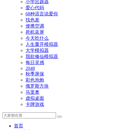
小学出题器
爱心代码
68种语言说爱你
找色差
便携空调
死机蓝屏
今天吃什么
人生重开模拟器
大学模拟器
我欲修仙模拟器
每日灵感
2048
秋季屏保
彩色泡炮
俄罗斯方块
马里奥
虚拟桌面
卡牌游戏
首页