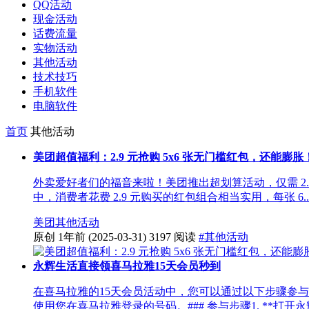
QQ活动
现金活动
话费流量
实物活动
其他活动
技术技巧
手机软件
电脑软件
首页
其他活动
美团超值福利：2.9 元抢购 5x6 张无门槛红包，还能膨胀
外卖爱好者们的福音来啦！美团推出超划算活动，仅需 2.9
中，消费者花费 2.9 元购买的红包组合相当实用，每张 6..
美团
其他活动
原创
1年前
(2025-03-31)
3197 阅读
#其他活动
永辉生活直接领喜马拉雅15天会员秒到
在喜马拉雅的15天会员活动中，您可以通过以下步骤参与并
使用您在喜马拉雅登录的号码。### 参与步骤1. **打开永辉