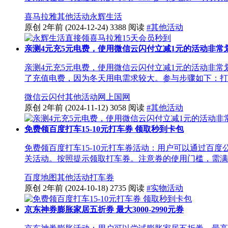
喜马拉雅
其他活动
永辉生活
原创
2年前
(2024-12-24)
3388 阅读
#其他活动
亲测4元充5元电费，使用微信云闪付立减1元的活动非常
亲测4元充5元电费，使用微信云闪付立减1元的活动非
了充值电费，因为冬天用电需求较大。参与步骤如下：打开
微信
云闪付
其他活动
网上国网
原创
2年前
(2024-11-12)
3058 阅读
#其他活动
免费领百度打车15-10元打车券 领取秒到卡包
免费领百度打车15-10元打车券活动：用户可以通过百
关活动。按照提示领取打车券。注意券的使用门槛，需满15元
百度地图
其他活动
打车券
原创
2年前
(2024-10-18)
2735 阅读
#实物活动
京东神券膨胀家居五折券 最大3000-2990元券